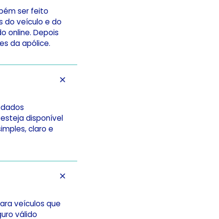
bém ser feito
 do veículo e do
o online. Depois
s da apólice.
s dados
esteja disponível
imples, claro e
para veículos que
guro válido