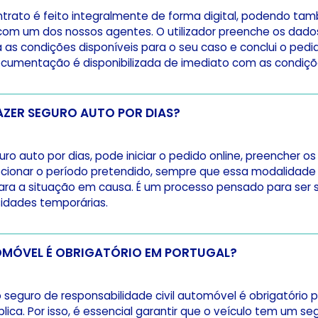
trato é feito integralmente de forma digital, podendo tam
om um dos nossos agentes. O utilizador preenche os dados
 as condições disponíveis para o seu caso e conclui o pedid
ocumentação é disponibilizada de imediato com as condiçõe
COMO POSSO FAZER SEGURO AUTO POR DIAS?
ro auto por dias, pode iniciar o pedido online, preencher o
ecionar o período pretendido, sempre que essa modalidade 
para a situação em causa. É um processo pensado para ser s
idades temporárias.
O SEGURO AUTOMÓVEL É OBRIGATÓRIO EM PORTUGAL?
o seguro de responsabilidade civil automóvel é obrigatório 
blica. Por isso, é essencial garantir que o veículo tem um se