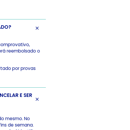
E SER REEMBOLSADO?
comprovativo,
erá reembolsado o
rtado por provas
r do mesmo. No
 fins de semana.