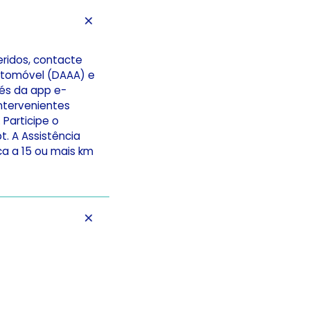
feridos, contacte
utomóvel (DAAA) e
vés da app e-
ntervenientes
Participe o
. A Assistência
ca a 15 ou mais km