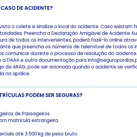
 CASO DE ACIDENTE?
 vista o colete e sinalize o local do acidente. Caso existam 
toridades. Preencha a Declaração Amigável de Acidente A
ura de todos os intervenientes, poderá fazê-lo online atra
tante que preencha os números de telemóvel de todos os i
 comunicar durante o processo de resolução do acidente. 
 a DAAA e outra documentação para info@seguropordias.pt
o da ARAG, pode ser acionada quando o acidente se verifi
a na apólice.
QUE TIPO DE MATRÍCULAS PODEM SER SEGURAS?
geiros de Passageiros
om matrícula estrangeira
rciais até 3.500 kg de peso bruto