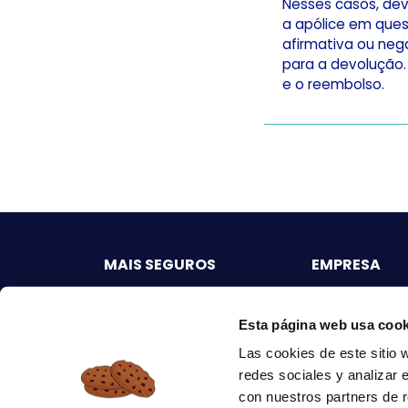
Nesses casos, dev
a apólice em quest
afirmativa ou nega
para a devolução.
e o reembolso.
MAIS SEGUROS
EMPRESA
Seguro carro imediato
Quem somos
Seguro auto online
Contactos
Esta página web usa cook
Las cookies de este sitio 
Seguro auto mensal
FAQ
redes sociales y analizar 
online
Blog
con nuestros partners de r