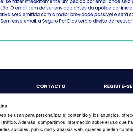
e-se fazer imediatamente um pedido por email onde seja po
ão. O email tem de ser enviado antes da apólice dar início
tiva será emitida com a maior brevidade possível e será so
 Sem esse email, a Seguro Por Dias terá o direito de recus
CONTACTO
REGISTE-SE
220 280 245
Particu
info@seguropordias.pt
ies
web se usan para personalizar el contenido y los anuncios, ofrec
9h00 às 18h30
Mediad
el tráfico. Además, compartimos información sobre el uso que ha
edes sociales, publicidad y análisis web, quienes pueden combin