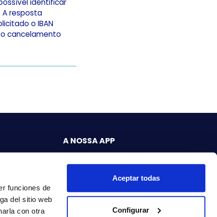
ssível identificar
. A resposta
licitado o IBAN
ar o cancelamento
A NOSSA APP
lar
Aceptar todas
er funciones de
or
ga del sitio web
Configurar
arla con otra