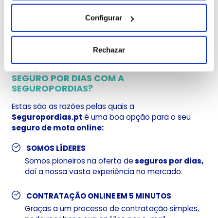
muitos anos de experiência. Queremos
cobrir as situações para as quais o
Configurar
seguro anual não é adequado.
Rechazar
PORQUÊ CONTRATAR O SEU
SEGURO POR DIAS COM A
SEGUROPORDIAS?
Estas são as razões pelas quais a
Seguropordias.pt
é uma boa opção para o seu
seguro de mota online:
SOMOS LÍDERES
Somos pioneiros na oferta de
seguros por dias,
daí a nossa vasta experiência no mercado.
CONTRATAÇÃO ONLINE EM 5 MINUTOS
Graças a um processo de contratação simples,