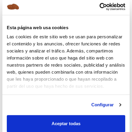
frequentes. O
seguro de veículos
comerciais
foi projetado para ajudar
a proteger algo essencial ao seu
trabalho diário.
Esta página web usa cookies
SEGURO COM A GARANTIA AGEAS
Las cookies de este sitio web se usan para personalizar
SEGUROS E ARAG
el contenido y los anuncios, ofrecer funciones de redes
À
Seguropordias
juntam-se duas
sociales y analizar el tráfico. Además, compartimos
companhias de seguros líderes a nível
información sobre el uso que haga del sitio web con
internacional: Ageas Seguros e ARAG. A
nuestros partners de redes sociales, publicidad y análisis
parceria entre ambas proporciona
web, quienes pueden combinarla con otra información
uma
proteção completa ao cliente,
que les haya proporcionado o que hayan recopilado a
assegurando todas as coberturas
partir del uso que haya hecho de sus servicios.
necessárias.
SEGUROPORDIAS ESPECIALISTAS EM
Configurar
SEGUROS
Fomos os primeiros a oferecer
seguros por dias em Espanha.
Aceptar todas
Agora chegamos a Portugal com