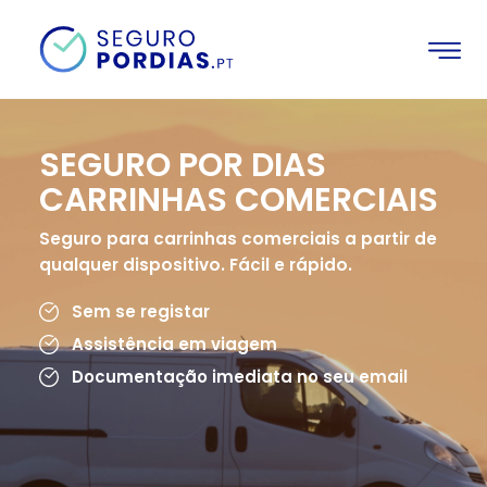
SEGURO POR DIAS
CARRINHAS COMERCIAIS
Seguro para carrinhas comerciais a partir de
qualquer dispositivo. Fácil e rápido.
Sem se registar
Assistência em viagem
Documentação imediata no seu email