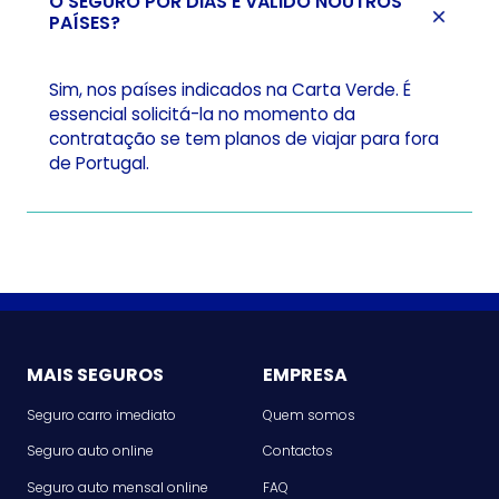
O SEGURO POR DIAS É VÁLIDO NOUTROS
PAÍSES?
Sim, nos países indicados na Carta Verde. É
essencial solicitá-la no momento da
contratação se tem planos de viajar para fora
de Portugal.
MAIS SEGUROS
EMPRESA
Seguro carro imediato
Quem somos
Seguro auto online
Contactos
Seguro auto mensal online
FAQ