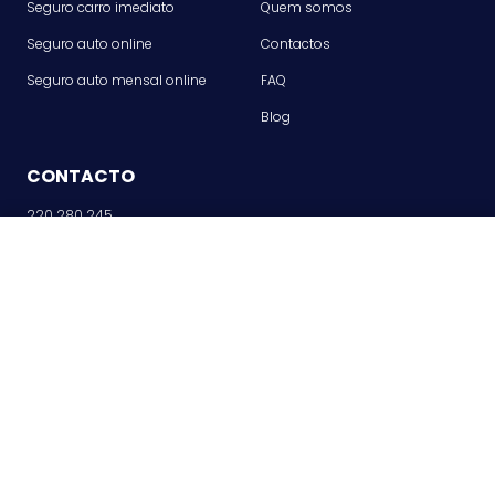
Seguro carro imediato
Quem somos
Seguro auto online
Contactos
Seguro auto mensal online
FAQ
Blog
CONTACTO
220 280 245
SIMULE AGORA
info@seguropordias.pt
9h00 às 18h30
REGISTE-SE
A NOSSA APP
Particular