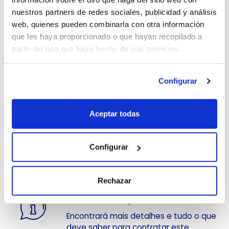
VENDA OS NOSSOS PRODUTOS
nuestros partners de redes sociales, publicidad y análisis
Se é mediador profissional, descubra
web, quienes pueden combinarla con otra información
como pode
vender seguros por dias
que les haya proporcionado o que hayan recopilado a
aos seus clientes com condições
partir del uso que haya hecho de sus servicios.
especiais.
COBERTURAS
Configurar
Responsabilidade Civil Obrigatória
e ainda
Assistência em Viagem
.
Aceptar todas
O QUE É A SEGUROPORDIAS.PT?
A
Seguropordias.pt
chega a Portugal
para fazer face a situações nas quais
Configurar
é necessário um
seguro por dias
para automóveis, motas, veículos
comerciais ou autocaravanas.
Rechazar
MAIS INFORMAÇÃO…
Encontrará mais detalhes e tudo o que
deve saber para contratar este