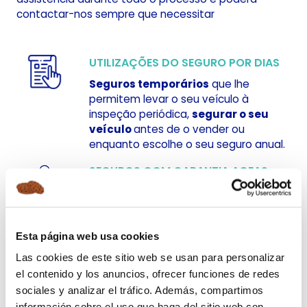
contactar-nos sempre que necessitar
UTILIZAÇÕES DO SEGURO POR DIAS
Seguros temporários
que lhe
permitem levar o seu veículo à
inspeção periódica,
segurar o seu
veículo
antes de o vender ou
enquanto escolhe o seu seguro anual.
SEGUROS COM GARANTIA AGEAS
SEGUROS
A
Ageas Seguros
disponibiliza
produtos e serviços adaptados às
Esta página web usa cookies
necessidades dos seus Clientes, com
foco na sua proteção, contando com
Las cookies de este sitio web se usan para personalizar
uma vasta rede de distribuição de
el contenido y los anuncios, ofrecer funciones de redes
Mediadores e Parceiros.
sociales y analizar el tráfico. Además, compartimos
información sobre el uso que haga del sitio web con