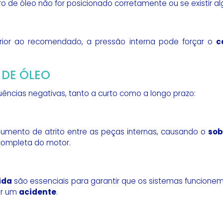
o de óleo não for posicionado corretamente ou se existir al
rior ao recomendado, a pressão interna pode forçar o
c
DE ÓLEO
ências negativas, tanto a curto como a longo prazo:
aumento de atrito entre as peças internas, causando o
sob
 completa do motor.
ida
são essenciais para garantir que os sistemas funcio
ar um
acidente
.