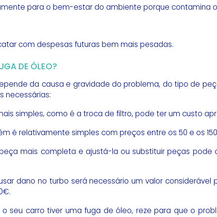
vamente para o bem-estar do ambiente porque contamina o 
 acatar com despesas futuras bem mais pesadas.
UGA DE ÓLEO?
pende da causa e gravidade do problema, do tipo de peça
s necessárias:
ais simples, como é a troca de filtro, pode ter um custo a
 é relativamente simples com preços entre os 50 e os 15
eça mais completa e ajustá-la ou substituir peças pode 
sar dano no turbo será necessário um valor considerável pa
0€.
o seu carro tiver uma fuga de óleo, reze para que o prob