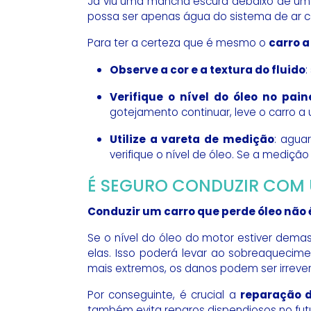
Já viu uma mancha escura debaixo de um 
possa ser apenas água do sistema de ar co
Para ter a certeza que é mesmo o
carro a
Observe a cor e a textura do fluido
:
Verifique o nível do óleo no paine
gotejamento continuar, leve o carro a 
Utilize a vareta de medição
: agua
verifique o nível de óleo. Se a mediçã
É SEGURO CONDUZIR COM 
Conduzir um carro que perde óleo não
Se o nível do óleo do motor estiver dema
elas. Isso poderá levar ao sobreaquecim
mais extremos, os danos podem ser irrevers
Por conseguinte, é crucial a
reparação d
também evita reparos dispendiosos no fut