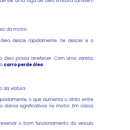
pode ser uma fuga de óleo. Embora também
leo do motor.
 óleo desce rapidamente. Se descer e o
 o óleo possa arrefecer. Com uma vareta,
 o
carro perde óleo
.
 da viatura.
equadamente, o que aumenta o atrito entre
 danos significativos no motor. Em casos
reservar o bom funcionamento do veículo