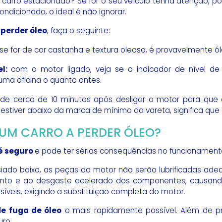
carro estacionado? Se for o seu veículo tenha atenção, 
ndicionado, o ideal é não ignorar.
 perder óleo
, faça o seguinte:
 se for de cor castanha e textura oleosa, é provavelmente ó
l:
com o motor ligado, veja se o indicador de nível de
uma oficina o quanto antes.
rde cerca de 10 minutos após desligar o motor para que
o estiver abaixo da marca de mínimo da vareta, significa que
UM CARRO A PERDER ÓLEO?
 é seguro
e pode ter sérias consequências no funcionamento
siado baixo, as peças do motor não serão lubrificadas ad
ento e ao desgaste acelerado dos componentes, causando
íveis, exigindo a substituição completa do motor.
e fuga de óleo
o mais rapidamente possível. Além de p
uro.