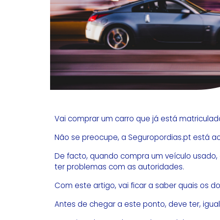
Vai comprar um carro que já está matricul
Não se preocupe, a Seguropordias.pt está ao
De facto, quando compra um veículo usado, é
ter problemas com as autoridades.
Com este artigo, vai ficar a saber quais os
Antes de chegar a este ponto, deve ter, ig