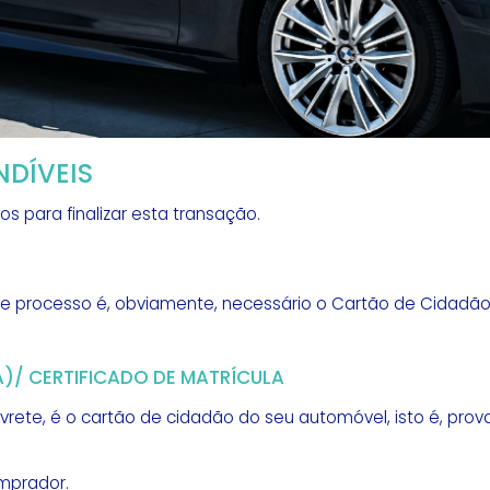
NDÍVEIS
 para finalizar esta transação.
ste processo é, obviamente, necessário o Cartão de Cidadão
/ CERTIFICADO DE MATRÍCULA
te, é o cartão de cidadão do seu automóvel, isto é, prova a
omprador.