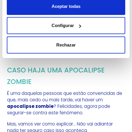
Aceptar todas
Mas a febre alien não parou aí e continua até hoje.
Duas empresas americanas (Ultraviolet e St
Lawrence) têm até 20.000 clientes segurados,
Configurar
alguns dos quais receberam indemnização.
Outras proteções nesta apólice são conflitos
Rechazar
interplanetários e encontros com fantasmas.
CASO HAJA UMA APOCALIPSE
ZOMBIE
É uma daquelas pessoas que estão convencidas de
que, mais cedo ou mais tarde, vai haver um
apocalipse zombie
? Felicidades, agora pode
segurar-se contra este fenómeno.
Mas, vamos ver como explicar... Não vai adiantar
nada ter seguro caso isso aconteça.