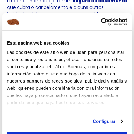
Embora o normal seja ter um
seguro de casamento
que cubra o cancelamento e alguns outros
incidentes, há certas empresas que estão a
promover "cobertura para mudança sentimental" no
seu seguro.
Dizem que cobre até as despesas derivadas da
Esta página web usa cookies
terapia de que a pessoa “abandonada” precisa.
Las cookies de este sitio web se usan para personalizar
el contenido y los anuncios, ofrecer funciones de redes
sociales y analizar el tráfico. Además, compartimos
NO CASO DE UM ALIEN
información sobre el uso que haga del sitio web con
ENGRAVIDAR ALGUÉM
nuestros partners de redes sociales, publicidad y análisis
web, quienes pueden combinarla con otra información
Sim. Leu bem. Um seguro que protege no caso de um
que les haya proporcionado o que hayan recopilado a
alien engravidar uma mulher!
partir del uso que haya hecho de sus servicios.
Com o boom do
fenómeno extraterrestre
na
década de 50, disparou a contratação de apólices
Configurar
desse tipo nos Estados Unidos, onde mais poderia
ser?