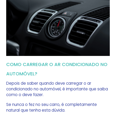
COMO CARREGAR O AR CONDICIONADO NO
AUTOMÓVEL?
Depois de saber quando deve carregar o ar
condicionado no automóvel, é importante que saiba
como o deve fazer.
Se nunca o fez no seu carro, é completamente
natural que tenha esta dúvida.