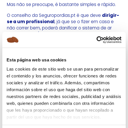
Mas não se preocupe, é bastante simples e rápido.
O conselho da Seguropordias.pt é que deve
dirigir-
se a um profissional
, já que se o fizer em casa e
não correr bem, poderá danificar o sistema de ar
condicionado (e o preço do arranjo subir
consideravelmente).
No entanto, deixamos-lhe a descrição sobre todo o
processo:
Esta página web usa cookies
Inspeção Inicial
: Deve procurar se há
Las cookies de este sitio web se usan para personalizar
componentes desgastados, danos visíveis ou
el contenido y los anuncios, ofrecer funciones de redes
possíveis brechas no sistema de ar
sociales y analizar el tráfico. Además, compartimos
condicionado.
información sobre el uso que haga del sitio web con
Esvaziar o ar existente
: Deve ser retirado de
nuestros partners de redes sociales, publicidad y análisis
forma segura todo o gás que ainda possa
web, quienes pueden combinarla con otra información
existir no sistema.
que les haya proporcionado o que hayan recopilado a
Lubrificação do sistema
: Depois de estar
partir del uso que haya hecho de sus servicios.
limpo, deve ser lubrificado com produtos que