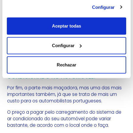
não reajam quimicamente ao fluido
Configurar
refrigerante.
Reabastecimento
: Depois, recarrega-se o
sistema com o refrigerante de acordo com as
Aceptar todas
especificações técnicas do fabricante do
automóvel. Podem, também, colocar-se um
corante para garantir que não se existem
Configurar
vazamentos futuros.
Rechazar
QUAL É O PREÇO NO CARREGAMENTO DE AR
CONDICIONADO NO AUTOMÓVEL?
Por fim, a parte mais maçadora, mas uma das mais
importantes também, já que se trata de mais um
custo para os automobilistas portugueses.
O preço a pagar pelo carregamento do sistema de
ar condicionado do seu automóvel pode variar
bastante, de acordo com o local onde o faça.