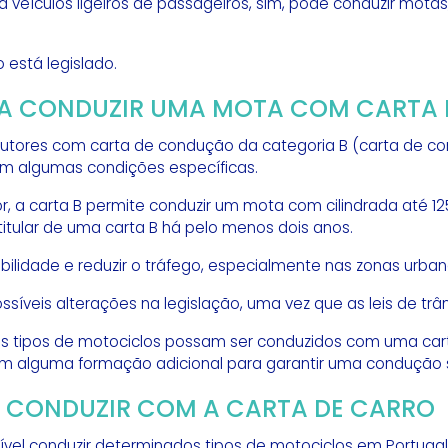
veículos ligeiros de passageiros, sim, pode conduzir motas,
 está legislado.
RA CONDUZIR UMA MOTA COM CARTA
ndutores com carta de condução da categoria B (carta de c
om algumas condições específicas.
 a carta B permite conduzir um mota com cilindrada até 1
titular de uma carta B há pelo menos dois anos.
mobilidade e reduzir o tráfego, especialmente nas zonas urban
ssíveis alterações na legislação, uma vez que as leis de t
uns tipos de motociclos possam ser conduzidos com uma ca
 alguma formação adicional para garantir uma condução 
E CONDUZIR COM A CARTA DE CARRO
sível conduzir determinados tipos de motociclos em Portug