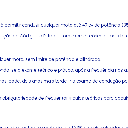
 irá permitir conduzir qualquer mota até 47 cv de potência (3
mação de Código da Estrada com exame teórico e, mais tarde
quer mota, sem limite de potência e cilindrada.
endo-se a exame teórico e prático, após a frequência nas a
os, pode, dois anos mais tarde, ir a exame de condução par
obrigatoriedade de frequentar 4 aulas teóricas para adqui
serem ciclomotores e motociclos até 50 cc, cuja velocidad