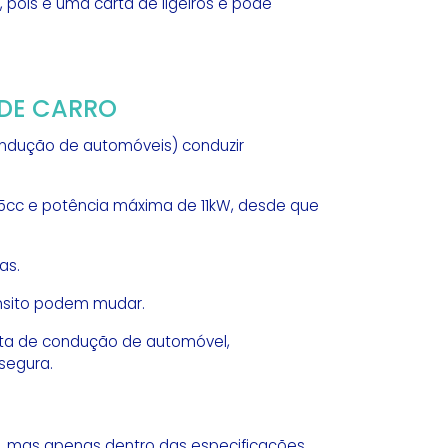
 pois é uma carta de ligeiros e pode
 DE CARRO
ondução de automóveis) conduzir
25cc e potência máxima de 11kW, desde que
as.
rânsito podem mudar.
rta de condução de automóvel,
segura.
al, mas apenas dentro das especificações