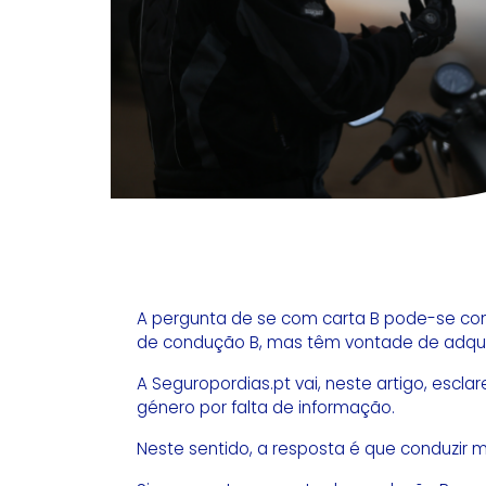
A pergunta de se com carta B pode-se con
de condução B, mas têm vontade de adqui
A Seguropordias.pt vai, neste artigo, esc
género por falta de informação.
Neste sentido, a resposta é que conduzir 