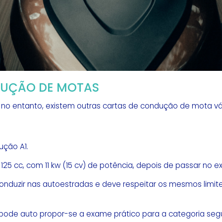
NDUÇÃO DE MOTAS
 no entanto, existem outras cartas de condução de mota vá
dução A1.
 125 cc, com 11 kw (15 cv) de potência, depois de passar no 
conduzir nas autoestradas e deve respeitar os mesmos limi
 pode auto propor-se a exame prático para a categoria segu