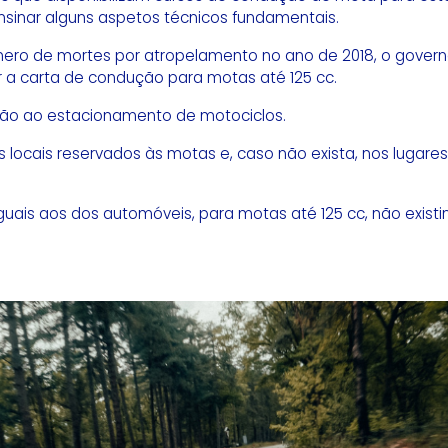
sinar alguns aspetos técnicos fundamentais.
ero de mortes por atropelamento no ano de 2018, o govern
ar a carta de condução para motas até 125 cc.
ão ao estacionamento de motociclos.
s locais reservados às motas e, caso não exista, nos luga
o iguais aos dos automóveis, para motas até 125 cc, não exi