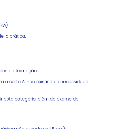
5kw).
, a prática.
ulas de formação.
a a carta A, não existindo a necessidade
rir esta categoria, além do exame de
e máxima não exceda os 45 km/h.