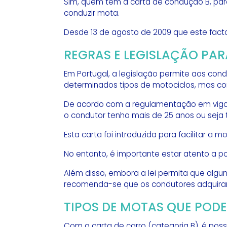
Sim, quem tem a carta de condução B, para 
conduzir mota.
Desde 13 de agosto de 2009 que este facto
REGRAS E LEGISLAÇÃO PA
Em Portugal, a legislação permite aos co
determinados tipos de motociclos, mas c
De acordo com a regulamentação em vigor,
o condutor tenha mais de 25 anos ou seja 
Esta carta foi introduzida para facilitar a 
No entanto, é importante estar atento a po
Além disso, embora a lei permita que alg
recomenda-se que os condutores adquiram
TIPOS DE MOTAS QUE POD
Com a carta de carro (categoria B), é pos