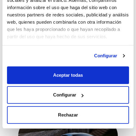
sociales y analizar el tráfico. Además, compartimos
información sobre el uso que haga del sitio web con
nuestros partners de redes sociales, publicidad y análisis
web, quienes pueden combinarla con otra información
que les haya proporcionado o que hayan recopilado a
partir del uso que haya hecho de sus servicios.
Condução Segura
Configurar
AS MOTAS MAIS VELOZES DO MUNDO
Aceptar todas
02/07/2026
Configurar
Rechazar